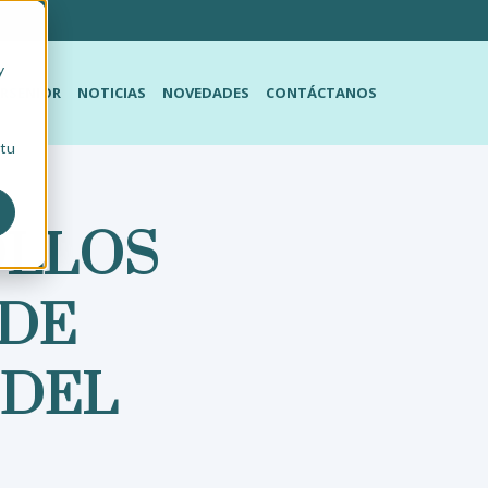
y
RSENIOR
NOTICIAS
NOVEDADES
CONTÁCTANOS
 tu
OLLOS
 DE
 DEL