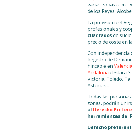
varias zonas como V
de los Reyes, Alcob
La previsión del Re
profesionales y coo
cuadrados
de suelo
precio de coste en 
Con independencia d
Registro de Demanda
hincapié en
Valencia
Andalucía
destaca Se
Victoria. Toledo, Ta
Asturias…
Todas las personas 
zonas, podrán unirs
al
Derecho Prefere
herramientas del R
Derecho preferent