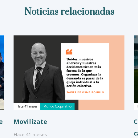
Noticias relacionadas
Hace 41 meses
Mundo Cooperativo
e
Movilízate
C
c
Hace 41 meses