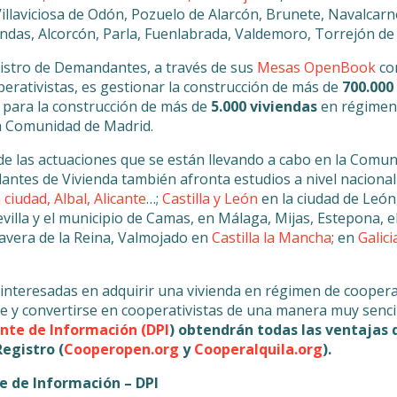
illaviciosa de Odón, Pozuelo de Alarcón, Brunete, Navalcarn
endas, Alcorcón, Parla, Fuenlabrada, Valdemoro, Torrejón de
gistro de Demandantes, a través de sus
Mesas OpenBook
con
perativistas, es gestionar la construcción de más de
700.000
 para la construcción de más de
5.000 viviendas
en régimen 
la Comunidad de Madrid.
e las actuaciones que se están llevando a cabo en la Comun
ntes de Vivienda también afronta estudios a nivel nacional
 ciudad, Albal, Alicante
…;
Castilla y León
en la ciudad de León,
villa y el municipio de Camas, en Málaga, Mijas, Estepona, el
lavera de la Reina, Valmojado en
Castilla la Mancha
; en
Galici
interesadas en adquirir una vivienda en régimen de coopera
e y convertirse en cooperativistas de una manera muy senci
nte de Información (DPI
) obtendrán todas las ventajas 
egistro (
Cooperopen.org
y
Cooperalquila.org
).
e de Información – DPI