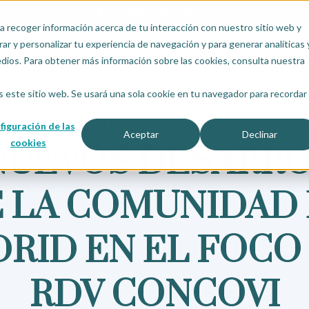
ACCESO A ÁREA PRIVADA
a recoger información acerca de tu interacción con nuestro sitio web y
ar y personalizar tu experiencia de navegación y para generar analíticas 
ES SOMOS
¿CÓMO FUNCIONA?
INSCRÍBETE
PLAN JOVEN
COOPE
edios. Para obtener más información sobre las cookies, consulta nuestra
s este sitio web. Se usará una sola cookie en tu navegador para recordar
Mundo Cooperativo
figuración de las
Aceptar
Declinar
cookies
NUEVOS DESARR
 LA COMUNIDAD
RID EN EL FOCO
RDV CONCOVI