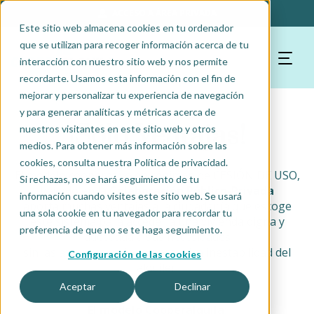
ACCESO A ÁREA PRIVADA
Este sitio web almacena cookies en tu ordenador
que se utilizan para recoger información acerca de tu
interacción con nuestro sitio web y nos permite
recordarte. Usamos esta información con el fin de
mejorar y personalizar tu experiencia de navegación
y para generar analíticas y métricas acerca de
¡Sólo Ventajas!
nuestros visitantes en este sitio web y otros
medios. Para obtener más información sobre las
cookies, consulta nuestra Política de privacidad.
El modelo cooperativo en régimen de CESIÓN DE USO,
Si rechazas, no se hará seguimiento de tu
basado en la
Colaboración Público-Privada
información cuando visites este sitio web. Se usará
aporta muchas ventajas a la ciudadanía que escoge
una sola cookie en tu navegador para recordar tu
este sistema para acceder a una vivienda digna y
preferencia de que no se te haga seguimiento.
adecuada a sus necesidades
sin las ataduras de la compra, ni la inestabilidad del
Configuración de las cookies
alquiler.
Aceptar
Declinar
El modelo Cooperalquila: