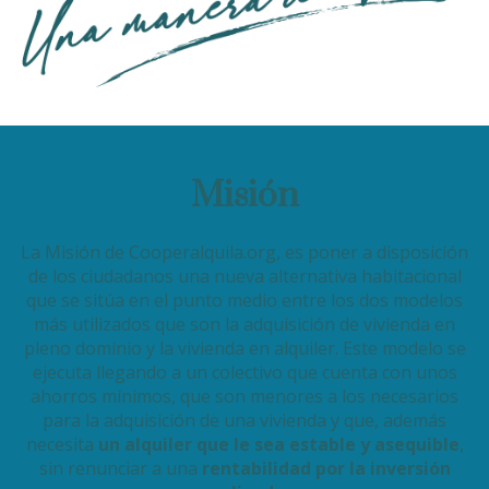
Misión
La Misión de Cooperalquila.org, es poner a disposición
de los ciudadanos una nueva alternativa habitacional
que se sitúa en el punto medio entre los dos modelos
más utilizados que son la adquisición de vivienda en
pleno dominio y la vivienda en alquiler. Este modelo se
ejecuta llegando a un colectivo que cuenta con unos
ahorros mínimos, que son menores a los necesarios
para la adquisición de una vivienda y que, además
necesita
un alquiler que le sea estable y asequible
,
sin renunciar a una
rentabilidad por la inversión