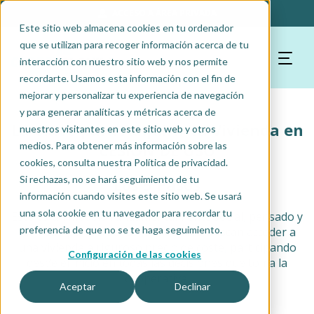
ACCESO A ÁREA PRIVADA
Este sitio web almacena cookies en tu ordenador
que se utilizan para recoger información acerca de tu
interacción con nuestro sitio web y nos permite
recordarte. Usamos esta información con el fin de
mejorar y personalizar tu experiencia de navegación
y para generar analíticas y métricas acerca de
La Clave para Adquirir tu Vivienda en
nuestros visitantes en este sitio web y otros
medios. Para obtener más información sobre las
CESIÓN DE USO
cookies, consulta nuestra Política de privacidad.
Si rechazas, no se hará seguimiento de tu
Los 5 Pasos
información cuando visites este sitio web. Se usará
una sola cookie en tu navegador para recordar tu
Este es un modelo fundamentalmente social, pensado y
preferencia de que no se te haga seguimiento.
formado por personas (socios) que buscan acceder a
una vivienda a riguroso precio de coste, participando
Configuración de las cookies
desde el inicio en todas las decisiones que toma la
cooperativa.
Aceptar
Declinar