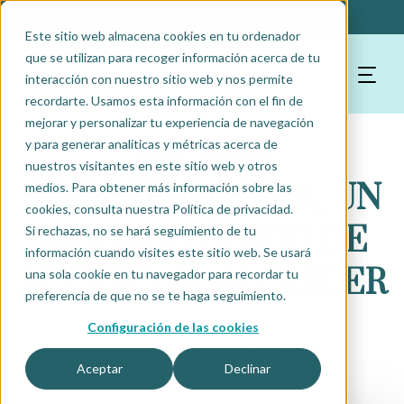
ACCESO A ÁREA PRIVADA
Este sitio web almacena cookies en tu ordenador
que se utilizan para recoger información acerca de tu
interacción con nuestro sitio web y nos permite
recordarte. Usamos esta información con el fin de
mejorar y personalizar tu experiencia de navegación
y para generar analíticas y métricas acerca de
Mundo Cooperativo
nuestros visitantes en este sitio web y otros
COOPERALQUILA, UN
medios. Para obtener más información sobre las
cookies, consulta nuestra Política de privacidad.
MODELO ÚNICO DE
Si rechazas, no se hará seguimiento de tu
información cuando visites este sitio web. Se usará
ACCESO AL ALQUILER
una sola cookie en tu navegador para recordar tu
preferencia de que no se te haga seguimiento.
Configuración de las cookies
Cooperactivate
Aceptar
Declinar