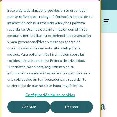
ACCESO A ÁREA PRIVADA
Este sitio web almacena cookies en tu ordenador
que se utilizan para recoger información acerca de tu
interacción con nuestro sitio web y nos permite
recordarte. Usamos esta información con el fin de
mejorar y personalizar tu experiencia de navegación
y para generar analíticas y métricas acerca de
Mundo Cooperativo
nuestros visitantes en este sitio web y otros
Aprobado oficial y
medios. Para obtener más información sobre las
cookies, consulta nuestra Política de privacidad.
definitivamente, el
Si rechazas, no se hará seguimiento de tu
información cuando visites este sitio web. Se usará
Proyecto de
una sola cookie en tu navegador para recordar tu
preferencia de que no se te haga seguimiento.
Urbanización de
Configuración de las cookies
Retamar de la Huerta
Aceptar
Declinar