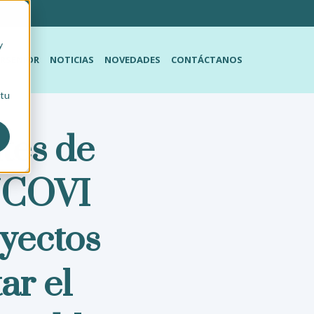
y
RSENIOR
NOTICIAS
NOVEDADES
CONTÁCTANOS
 tu
tes de
NCOVI
oyectos
ar el