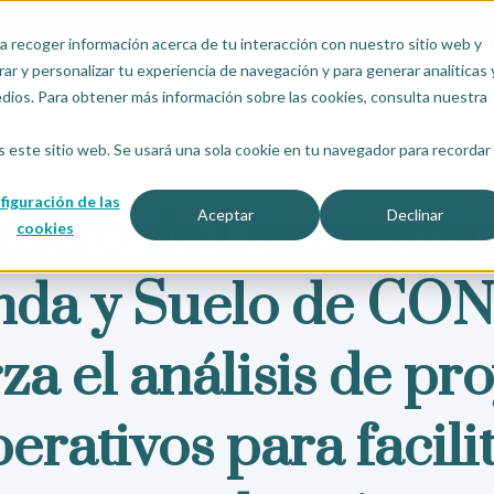
ACCESO A ÁREA PRIVADA
a recoger información acerca de tu interacción con nuestro sitio web y
ar y personalizar tu experiencia de navegación y para generar analíticas 
ES SOMOS
¿CÓMO FUNCIONA?
INSCRÍBETE
PLAN JOVEN
COOPE
edios. Para obtener más información sobre las cookies, consulta nuestra
s este sitio web. Se usará una sola cookie en tu navegador para recordar
figuración de las
gistro de Demandan
Aceptar
Declinar
cookies
enda y Suelo de CO
za el análisis de pr
erativos para facilit