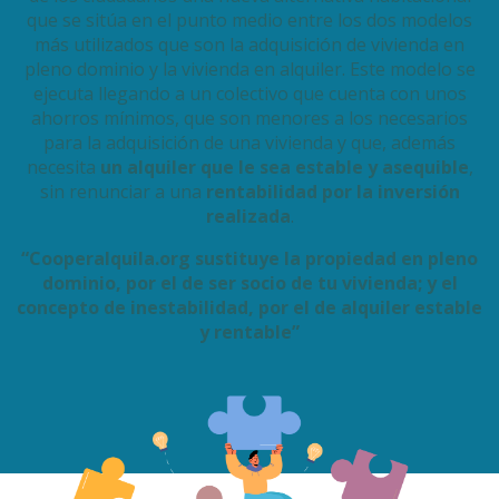
que se sitúa en el punto medio entre los dos modelos
más utilizados que son la adquisición de vivienda en
pleno dominio y la vivienda en alquiler. Este modelo se
ejecuta llegando a un colectivo que cuenta con unos
ahorros mínimos, que son menores a los necesarios
para la adquisición de una vivienda y que, además
necesita
un alquiler que le sea estable y asequible
,
sin renunciar a una
rentabilidad por la inversión
realizada
.
“Cooperalquila.org sustituye la propiedad en pleno
dominio, por el de ser socio de tu vivienda; y el
concepto de inestabilidad, por el de alquiler estable
y rentable”