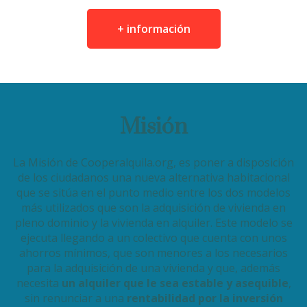
+ información
Misión
La Misión de Cooperalquila.org, es poner a disposición
de los ciudadanos una nueva alternativa habitacional
que se sitúa en el punto medio entre los dos modelos
más utilizados que son la adquisición de vivienda en
pleno dominio y la vivienda en alquiler. Este modelo se
ejecuta llegando a un colectivo que cuenta con unos
ahorros mínimos, que son menores a los necesarios
para la adquisición de una vivienda y que, además
necesita
un alquiler que le sea estable y asequible
,
sin renunciar a una
rentabilidad por la inversión