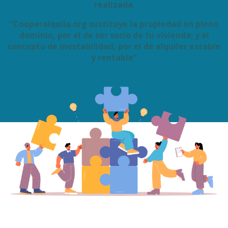
realizada
.
“Cooperalquila.org sustituye la propiedad en pleno
dominio, por el de ser socio de tu vivienda; y el
concepto de inestabilidad, por el de alquiler estable
y rentable”