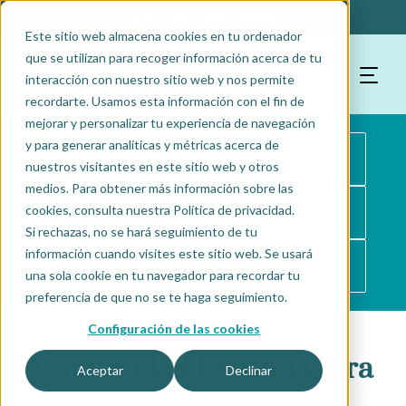
ACCESO A ÁREA PRIVADA
Este sitio web almacena cookies en tu ordenador
que se utilizan para recoger información acerca de tu
interacción con nuestro sitio web y nos permite
recordarte. Usamos esta información con el fin de
mejorar y personalizar tu experiencia de navegación
y para generar analíticas y métricas acerca de
¿QUÉ ES COOPERALQUILA?
nuestros visitantes en este sitio web y otros
medios. Para obtener más información sobre las
¿CUÁL ES SU OBJETIVO?
cookies, consulta nuestra Política de privacidad.
Si rechazas, no se hará seguimiento de tu
información cuando visites este sitio web. Se usará
¿CÓMO LO CONSIGUE?
una sola cookie en tu navegador para recordar tu
preferencia de que no se te haga seguimiento.
Configuración de las cookies
Comunidad Extremadura
Aceptar
Declinar